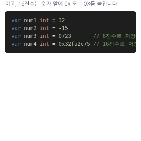
이고, 16진수는 숫자 앞에 0x 또는 0X를 붙입니다.
var
 num1 
int
=
32
var
 num2 
int
=
-
15
var
 num3 
int
=
0723
// 8진수로 저장
var
 num4 
int
=
0x32fa2c75
// 16진수로 저장