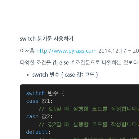
switch 분기문 사용하기
이재홍
http://www.pyrasis.com
2014.12.17 ~ 20
다양한 조건을
,
조건문으로 나열하는 것보
if
else if
switch 변수 { case 값: 코드 }
switch
 변수 
{
case
 값
1
:
// 값1일 때 실행할 코드를 작성합니다
case
 값
2
:
// 값2일 때 실행할 코드를 작성합니다
default
: