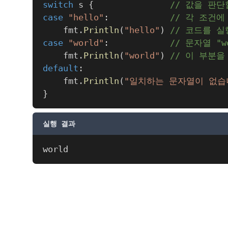
switch
 s 
{
// 값을 판단
case
"hello"
:
// 각 조건
	fmt
.
Println
(
"hello"
)
// 코드를 
case
"world"
:
// 문자열 "
	fmt
.
Println
(
"world"
)
// 이 부분
default
:
	fmt
.
Println
(
"일치하는 문자열이 없습
}
실행 결과