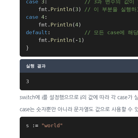
case
3
:
// 3과 변수의 값이
	fmt
.
Println
(
3
)
// 이 부분을 실행
case
4
:
	fmt
.
Println
(
4
)
default
:
// 모든 case에 
	fmt
.
Println
(
-
1
)
}
실행 결과
switch에 i를 설정했으므로
의 값에 따라 각 case가
i
case는 숫자뿐만 아니라 문자열도 값으로 사용할 수 
s 
:=
"world"