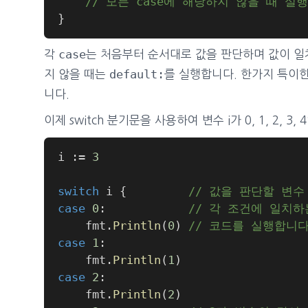
// 모든 case에 해당하지 않을 때 실
}
case
각
는 처음부터 순서대로 값을 판단하며 값이 일
default:
지 않을 때는
를 실행합니다. 한가지 특이한
니다.
이제 switch 분기문을 사용하여 변수 i가 0, 1, 2
i 
:=
3
switch
 i 
{
// 값을 판단할 변수
case
0
:
// 각 조건에 일치하
	fmt
.
Println
(
0
)
// 코드를 실행합니다
case
1
:
	fmt
.
Println
(
1
)
case
2
:
	fmt
.
Println
(
2
)