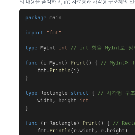
의 내용을 출력하고, int 자료형과 사각형 구조체의
package
import
"fmt"
type
 MyInt 
int
// int 형을 MyInt로 정
func
(
i MyInt
)
Print
(
)
{
// MyInt에
	fmt
.
Println
(
i
)
}
type
 Rectangle 
struct
{
// 사각형 구
	width
,
 height 
int
}
func
(
r Rectangle
)
Print
(
)
{
// Rec
	fmt
.
Println
(
r
.
width
,
 r
.
height
)