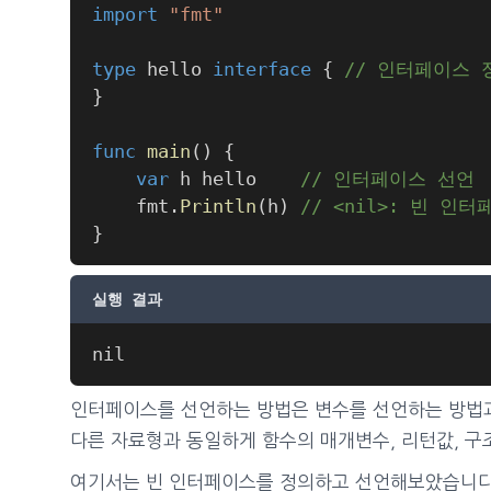
import
"fmt"
type
 hello 
interface
{
// 인터페이스 
}
func
main
(
)
{
var
 h hello    
// 인터페이스 선언
	fmt
.
Println
(
h
)
// <nil>: 빈 인
}
실행 결과
인터페이스를 선언하는 방법은 변수를 선언하는 방법과
다른 자료형과 동일하게 함수의 매개변수, 리턴값, 구
여기서는 빈 인터페이스를 정의하고 선언해보았습니다.