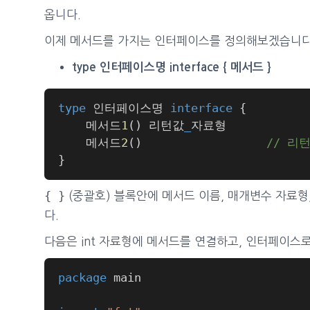
옵니다.
이제 메서드를 가지는 인터페이스를 정의해보겠습니다
type 인터페이스명 interface { 메서드 }
type
 인터페이스명 
interface
{
	메서드
1
(
)
 리턴값
_
	메서드
2
(
)
// 리
}
{ }
(중괄호) 블록안에 메서드 이름, 매개변수 자료형
다.
다음은 int 자료형에 메서드를 연결하고, 인터페이스
package