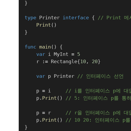
}
type
 Printer 
interface
{
// Print
Print
(
)
}
func
main
(
)
{
var
 i MyInt 
=
5
	r 
:=
 Rectangle
{
10
,
20
}
var
 p Printer 
// 인터페이스 선언
	p 
=
 i     
// i를 인터페이스 p에 대
	p
.
Print
(
)
// 5: 인터페이스 p를 통하
	p 
=
 r     
// r을 인터페이스 p에 대
	p
.
Print
(
)
// 10 20: 인터페이스 p를
}