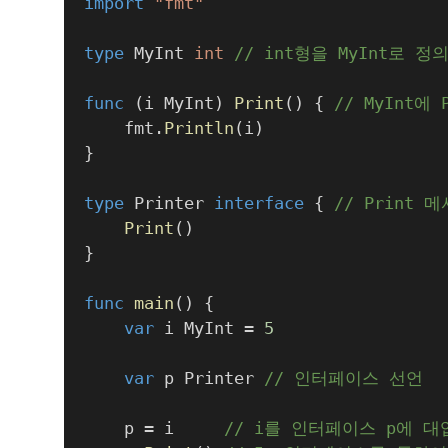
import
"fmt"
type
 MyInt 
int
// int형을 MyInt로 정
func
(
i MyInt
)
Print
(
)
{
// MyInt에
	fmt
.
Println
(
i
)
}
type
 Printer 
interface
{
// Print
Print
(
)
}
func
main
(
)
{
var
 i MyInt 
=
5
var
 p Printer 
// 인터페이스 선언
	p 
=
 i     
// i를 인터페이스 p에 대