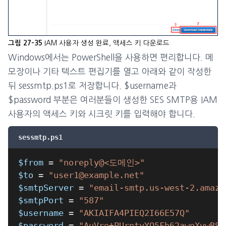
IAM 사용자 생성 완료, 액세스 키 다운로드
그림 27-35
Windows에서는 PowerShell을 사용하면 편리합니다. 메
모장이나 기타 텍스트 편집기를 열고 아래와 같이 작성한
뒤 sessmtp.ps1로 저장합니다. $username과
$password 부분은 여러분들이 생성한 SES SMTP용 IAM
사용자의 액세스 키와 시크릿 키를 입력해야 합니다.
sessmtp.ps1
$from
 = 
"noreply@<도메인>"
$to
 = 
"user1@example.net"
$smtpServer
 = 
"email-smtp.us-west-2.amazo
$smtpPort
 = 
"587"
$username
 = 
"AKIAIFA4PIEQ2I66E57Q"
$password
 = 
"AuVre+PUrntyYO5Fb62awoXvwBSY