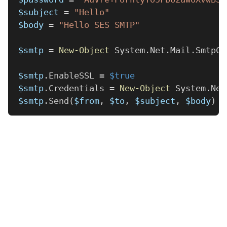
$subject
 = 
"Hello"
$body
 = 
"Hello SES SMTP"
$smtp
 = 
New-Object
 System
.
Net
.
Mail
.
SmtpCl
$smtp
.
EnableSSL = 
$true
$smtp
.
Credentials = 
New-Object
 System
.
Net
$smtp
.
Send
(
$from
,
$to
,
$subject
,
$body
)