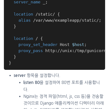
server_name
 _
;
location
 /static/
{
alias
 /var/www/exampleapp/static/
;
}
location
 /
{
proxy_set_header
 Host 
$host
;
proxy_pass
 http://unix:/tmp/gunicorn.
}
}
항목을 설정합니다.
server
을 설정하여 80번 포트를 사용합니
listen 80
다.
Nginx는 정적 파일(html, js, css 등)을 전송할
것이므로 Django 애플리케이션 디렉터리 아래