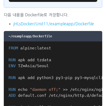
다음 내용을 Dockerfile로 저장합니다.
jHLsDocker/Unit11/exampleapp/Dockerfile
~/exampleapp/Dockerfile
FROM
 alpine:latest
RUN
 apk add tzdata
ENV
 TZ=Asia/Seoul
RUN
 apk add python3 py3-pip py3-mysqlclie
RUN
 echo 
"daemon off;"
 >> /etc/nginx/ngin
ADD
 default.conf /etc/nginx/http.d/defaul