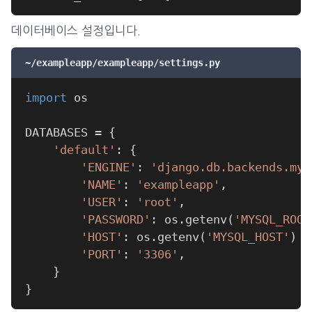
데이터베이스 설정입니다.
~/exampleapp/exampleapp/settings.py
import
DATABASES 
=
{
'default'
:
{
'ENGINE'
:
'django.db.backends.mys
'NAME'
:
'exampleapp'
,
'USER'
:
'root'
,
'PASSWORD'
:
 os
.
getenv
(
'MYSQL_ROOT
'HOST'
:
 os
.
getenv
(
'MYSQL_HOST'
)
o
'PORT'
:
'3306'
,
}
}