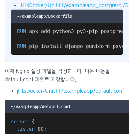
jHLsDocker/Unit11/exampleapp_postgresql/Dock
~/exampleapp/Dockerfile
RUN
 apk add python3 py3-pip postgresql-
RUN
 pip install django gunicorn psycopg
이제 Nginx 설정 파일을 작성합니다. 다음 내용을
default.conf 파일로 저장합니다.
jHLsDocker/Unit11/exampleapp/default.conf
~/exampleapp/default.conf
server
{
listen
80
;