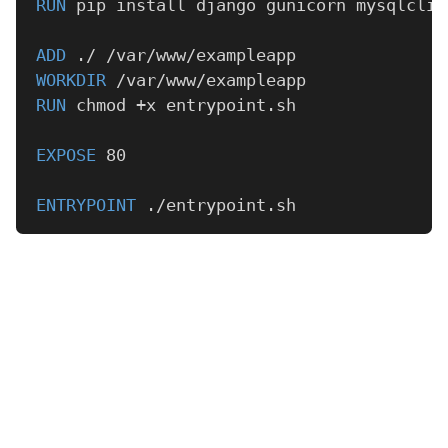
RUN
 pip install django gunicorn mysqlclie
ADD
 ./ /var/www/exampleapp
WORKDIR
 /var/www/exampleapp
RUN
 chmod +x entrypoint.sh
EXPOSE
 80
ENTRYPOINT
 ./entrypoint.sh