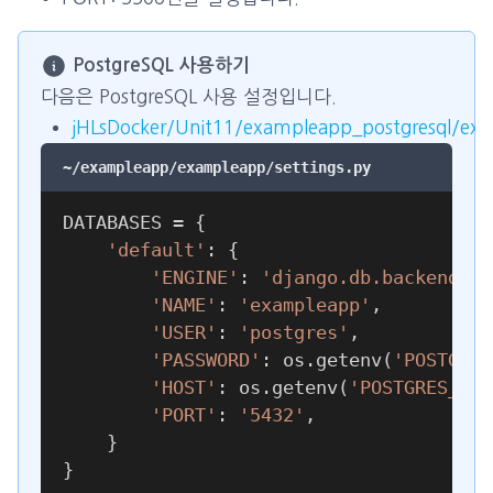
PostgreSQL 사용하기
다음은 PostgreSQL 사용 설정입니다.
jHLsDocker/Unit11/exampleapp_postgresql/exa
~/exampleapp/exampleapp/settings.py
DATABASES 
=
{
'default'
:
{
'ENGINE'
:
'django.db.backends.p
'NAME'
:
'exampleapp'
,
'USER'
:
'postgres'
,
'PASSWORD'
:
 os
.
getenv
(
'POSTGRES
'HOST'
:
 os
.
getenv
(
'POSTGRES_HOS
'PORT'
:
'5432'
,
}
}