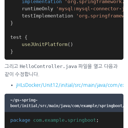
implementation
'org.springframework.b
	runtimeOnly 
'mysql:mysql-connector-ja
	testImplementation 
'org.springframewo
}
test 
{
useJUnitPlatform
(
)
}
HelloController.java
그리고
파일을 열고 다음과
같이 수정합니다.
jHLsDocker/Unit12/initial/src/main/java/com/exa
~/gs-spring-
boot/initial/src/main/java/com/example/springboot/H
package
com
.
example
.
springboot
;