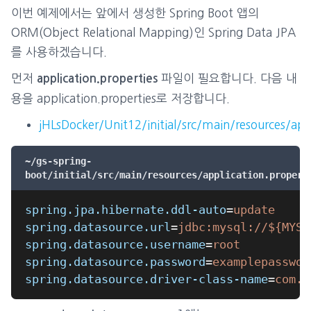
이번 예제에서는 앞에서 생성한 Spring Boot 앱의
ORM(Object Relational Mapping)인 Spring Data JPA
를 사용하겠습니다.
먼저
파일이 필요합니다. 다음 내
application.properties
용을 application.properties로 저장합니다.
jHLsDocker/Unit12/initial/src/main/resources/appl
~/gs-spring-
boot/initial/src/main/resources/application.propert
spring.jpa.hibernate.ddl-auto
=
update
spring.datasource.url
=
jdbc:mysql://${MYSQ
spring.datasource.username
=
root
spring.datasource.password
=
examplepasswor
spring.datasource.driver-class-name
=
com.m