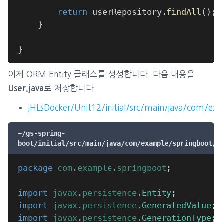
return
 userRepository
.
findAll
(
)
;
}
}
이제 ORM Entity 클래스를 생성합니다. 다음 내용을
로 저장합니다.
User.java
jHLsDocker/Unit12/initial/src/main/java/com/ex
~/gs-spring-
boot/initial/src/main/java/com/example/springboot/U
package
com
.
example
.
springboot
;
import
javax
.
persistence
.
Entity
;
import
javax
.
persistence
.
GeneratedValue
;
import
javax
.
persistence
.
GenerationType
;