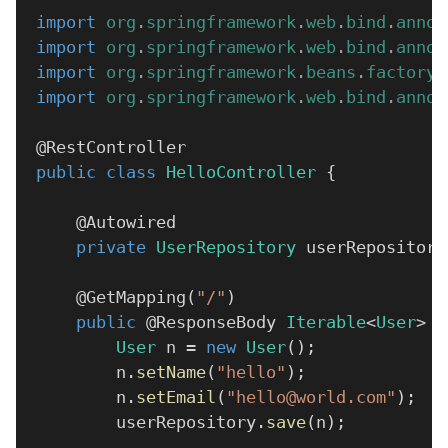
import
org
.
springframework
.
web
.
bind
.
annot
import
org
.
springframework
.
web
.
bind
.
annot
import
org
.
springframework
.
beans
.
factory
.
import
org
.
springframework
.
web
.
bind
.
annot
@RestController
public
class
HelloController
{
@Autowired
private
UserRepository
 userRepository
@GetMapping
(
"/"
)
public
@ResponseBody
Iterable
<
User
>
i
User
 n 
=
new
User
(
)
;
		n
.
setName
(
"hello"
)
;
		n
.
setEmail
(
"hello@world.com"
)
;
		userRepository
.
save
(
n
)
;