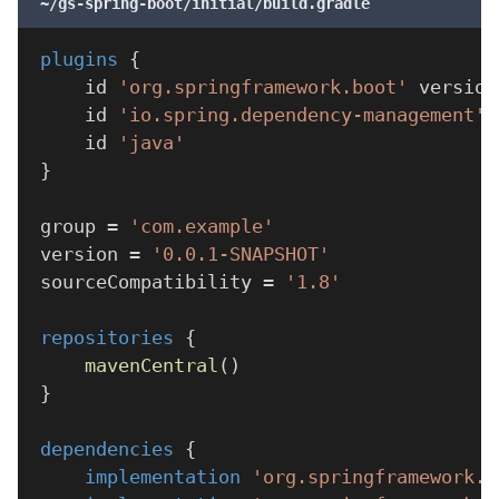
~/gs-spring-boot/initial/build.gradle
plugins
{
	id 
'org.springframework.boot'
 version
	id 
'io.spring.dependency-management'
 
	id 
'java'
}
group 
=
'com.example'
version 
=
'0.0.1-SNAPSHOT'
sourceCompatibility 
=
'1.8'
repositories
{
mavenCentral
(
)
}
dependencies
{
implementation
'org.springframework.b