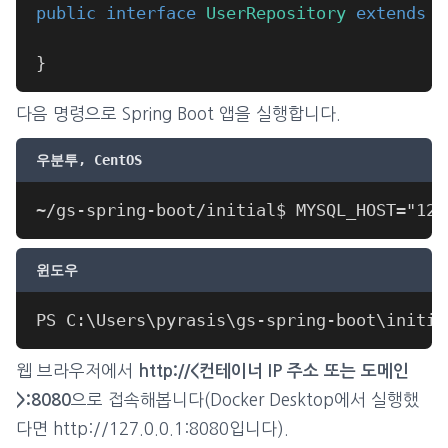
public
interface
UserRepository
extends
C
}
다음 명령으로 Spring Boot 앱을 실행합니다.
우분투, CentOS
윈도우
웹 브라우저에서
http://<컨테이너 IP 주소 또는 도메인
으로 접속해봅니다(Docker Desktop에서 실행했
>:8080
다면 http://127.0.0.1:8080입니다).