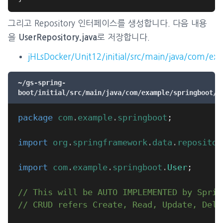
그리고 Repository 인터페이스를 생성합니다. 다음 내용
을
로 저장합니다.
UserRepository.java
jHLsDocker/Unit12/initial/src/main/java/com/ex
~/gs-spring-
boot/initial/src/main/java/com/example/springboot/U
package
com
.
example
.
springboot
;
import
org
.
springframework
.
data
.
repositor
import
com
.
example
.
springboot
.
User
;
// This will be AUTO IMPLEMENTED by Sprin
// CRUD refers Create, Read, Update, Dele