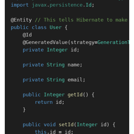
import
javax
.
persistence
.
Id
;
@Entity
// This tells Hibernate to make a
public
class
User
{
@Id
@GeneratedValue
(
strategy
=
GenerationTy
private
Integer
 id
;
private
String
 name
;
private
String
 email
;
public
Integer
getId
(
)
{
return
 id
;
}
public
void
setId
(
Integer
 id
)
{
this
.
id 
=
 id
;